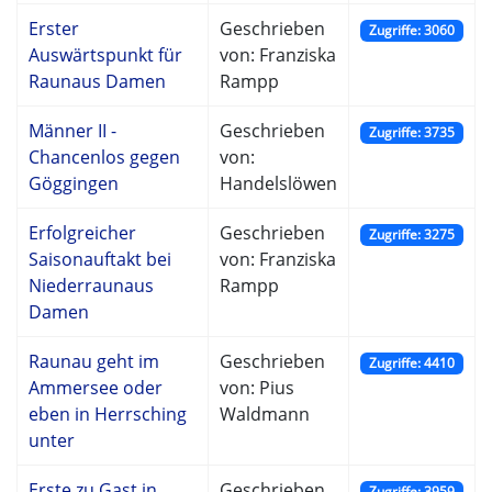
Erster
Geschrieben
Zugriffe: 3060
Auswärtspunkt für
von: Franziska
Raunaus Damen
Rampp
Männer II -
Geschrieben
Zugriffe: 3735
Chancenlos gegen
von:
Göggingen
Handelslöwen
Erfolgreicher
Geschrieben
Zugriffe: 3275
Saisonauftakt bei
von: Franziska
Niederraunaus
Rampp
Damen
Raunau geht im
Geschrieben
Zugriffe: 4410
Ammersee oder
von: Pius
eben in Herrsching
Waldmann
unter
Erste zu Gast in
Geschrieben
Zugriffe: 3959