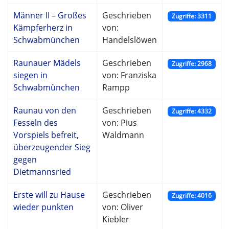
Männer II – Großes
Geschrieben
Zugriffe: 3311
Kämpferherz in
von:
Schwabmünchen
Handelslöwen
Raunauer Mädels
Geschrieben
Zugriffe: 2968
siegen in
von: Franziska
Schwabmünchen
Rampp
Raunau von den
Geschrieben
Zugriffe: 4332
Fesseln des
von: Pius
Vorspiels befreit,
Waldmann
überzeugender Sieg
gegen
Dietmannsried
Erste will zu Hause
Geschrieben
Zugriffe: 4016
wieder punkten
von: Oliver
Kiebler