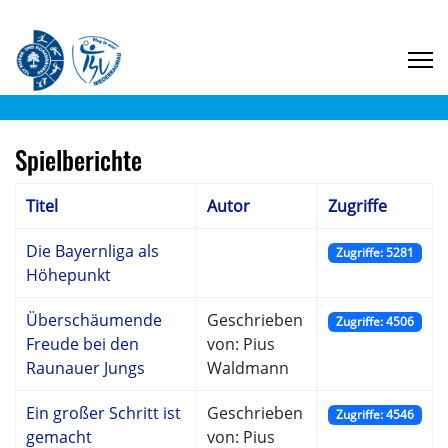
Spielberichte
Titel
Autor
Zugriffe
Die Bayernliga als
Zugriffe: 5281
Höhepunkt
Überschäumende
Geschrieben
Zugriffe: 4506
Freude bei den
von: Pius
Raunauer Jungs
Waldmann
Ein großer Schritt ist
Geschrieben
Zugriffe: 4546
gemacht
von: Pius